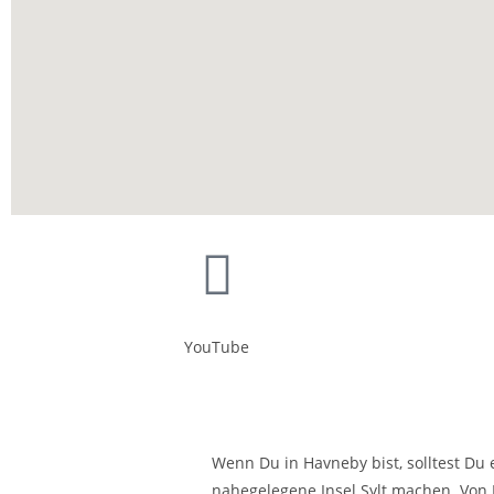
YouTube
Wenn Du in Havneby bist, solltest Du 
nahegelegene Insel Sylt machen. Von