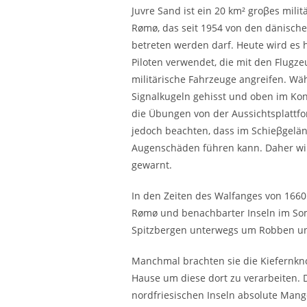
Juvre Sand ist ein 20 km² groβes mil
Rømø, das seit 1954 von den dänischen
betreten werden darf. Heute wird es 
Piloten verwendet, die mit den Flugz
militärische Fahrzeuge angreifen. Wä
Signalkugeln gehisst und oben im Kont
die Übungen von der Aussichtsplattf
jedoch beachten, dass im Schieβgelän
Augenschäden führen kann. Daher wir
gewarnt.
In den Zeiten des Walfanges von 166
Rømø und benachbarter Inseln im So
Spitzbergen unterwegs um Robben un
Manchmal brachten sie die Kiefernk
Hause um diese dort zu verarbeiten.
nordfriesischen Inseln absolute Man