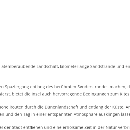
ne atemberaubende Landschaft, kilometerlange Sandstrände und ei
en Spaziergang entlang des berühmten Sønderstrandes machen, der
sierst, bietet die Insel auch hervorragende Bedingungen zum Kite
schöne Routen durch die Dünenlandschaft und entlang der Küste. 
ßen und den Tag in einer entspannten Atmosphäre ausklingen lass
bel der Stadt entfliehen und eine erholsame Zeit in der Natur verb