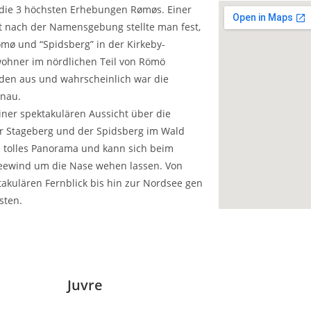
die 3 höchsten Erhebungen Rømøs. Einer
t nach der Namensgebung stellte man fest,
mø und “Spidsberg” in der Kirkeby-
wohner im nördlichen Teil von Römö
den aus und wahrscheinlich war die
enau.
iner spektakulären Aussicht über die
r Stageberg und der Spidsberg im Wald
n tolles Panorama und kann sich beim
seewind um die Nase wehen lassen. Von
takulären Fernblick bis hin zur Nordsee gen
sten.
Juvre