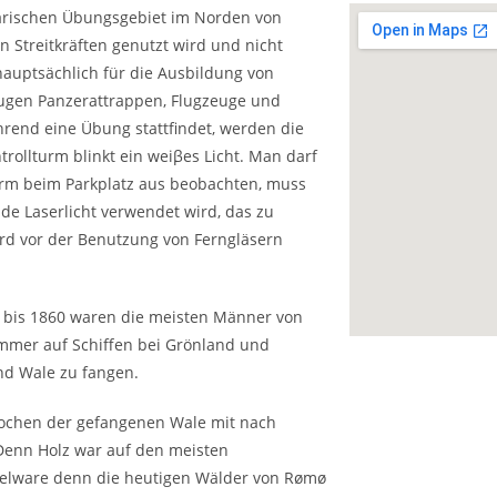
itärischen Übungsgebiet im Norden von
 Streitkräften genutzt wird und nicht
hauptsächlich für die Ausbildung von
eugen Panzerattrappen, Flugzeuge und
hrend eine Übung stattfindet, werden die
rollturm blinkt ein weiβes Licht. Man darf
orm beim Parkplatz aus beobachten, muss
de Laserlicht verwendet wird, das zu
d vor der Benutzung von Ferngläsern
0 bis 1860 waren die meisten Männer von
mmer auf Schiffen bei Grönland und
d Wale zu fangen.
nochen der gefangenen Wale mit nach
 Denn Holz war auf den meisten
gelware denn die heutigen Wälder von Rømø