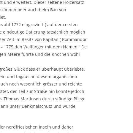
t und erweitert. Dieser seltene Holzersatz
enzäunen oder auch beim Bau von
et.
ezahl 1772 eingraviert ( auf dem ersten
e eindeutige Datierung tatsächlich möglich
ser Zeit im Besitz von Kapitän ( Kommandør
65 – 1775 den Walfänger mit dem Namen “ De
igen Meere führte und die Knochen wohl
großes Glück dass er überhaupt überlebte.
gein und tagaus an diesem organischen
auch noch wesentlich grösser und reichte
ottet, der Teil zur Straße hin konnte jedoch
es Thomas Martinsen durch ständige Pflege
 dann unter Denkmalschutz und wurde
aller nordfriesischen Inseln und daher