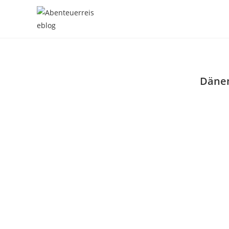
Dänem