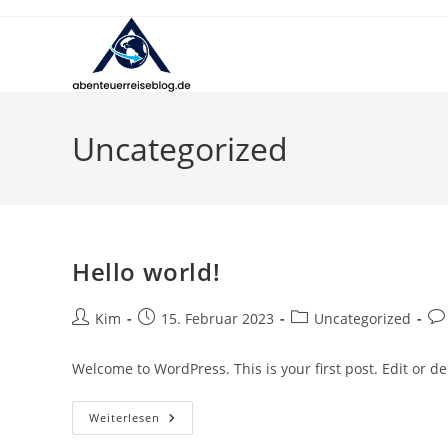
Zum
Inhalt
springen
Uncategorized
Hello world!
Beitrags-
Beitrag
Beitrags-
Bei
Kim
15. Februar 2023
Uncategorized
Autor:
veröffentlicht:
Kategorie:
Ko
Welcome to WordPress. This is your first post. Edit or dele
Hello
Weiterlesen
World!