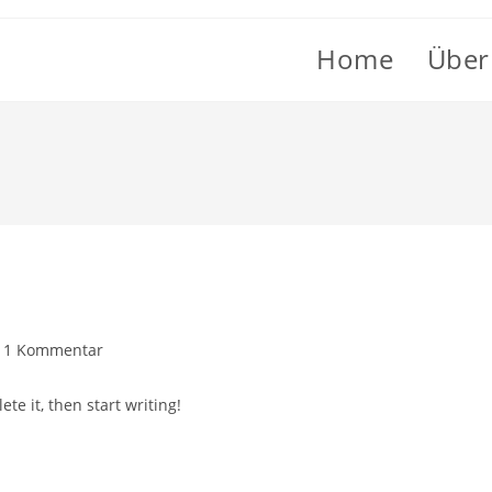
Home
Über
trags-
1 Kommentar
mmentare:
te it, then start writing!